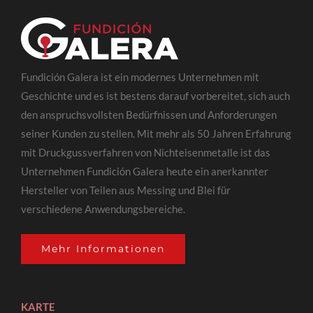
Fundición Galera ist ein modernes Unternehmen mit
Geschichte und es ist bestens darauf vorbereitet, sich auch
den anspruchsvollsten Bedürfnissen und Anforderungen
seiner Kunden zu stellen. Mit mehr als 50 Jahren Erfahrung
mit Druckgussverfahren von Nichteisenmetalle ist das
Unternehmen Fundición Galera heute ein anerkannter
Hersteller von Teilen aus Messing und Blei für
verschiedene Anwendungsbereiche.
Mehr Informationen
KARTE