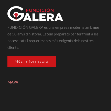
FUNDICIÓN GALERA és una empresa moderna amb més
de 50 anys d’història. Estem preparats per fer front a les
necessitats i requeriments més exigents dels nostres
clients.
Més informació
MAPA