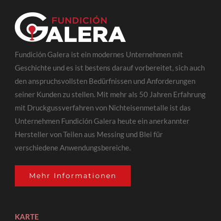
Fundición Galera ist ein modernes Unternehmen mit
Geschichte und es ist bestens darauf vorbereitet, sich auch
den anspruchsvollsten Bedürfnissen und Anforderungen
seiner Kunden zu stellen. Mit mehr als 50 Jahren Erfahrung
mit Druckgussverfahren von Nichteisenmetalle ist das
Unternehmen Fundición Galera heute ein anerkannter
Hersteller von Teilen aus Messing und Blei für
verschiedene Anwendungsbereiche.
Mehr Informationen
KARTE